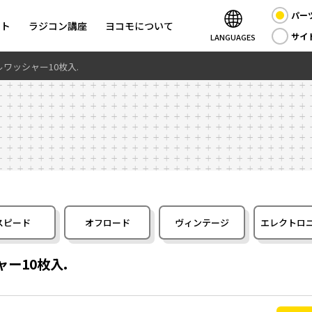
パー
ント
ラジコン講座
ヨコモについて
サイ
LANGUAGES
チールワッシャー10枚入.
スピード
オフロード
ヴィンテージ
エレクトロ
シャー10枚入.