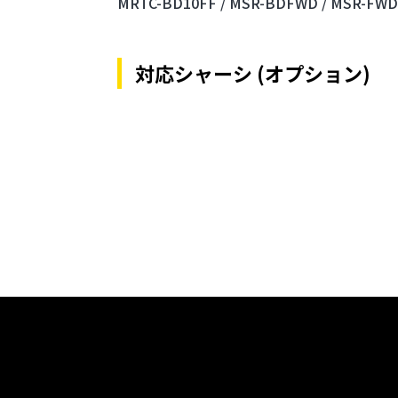
MRTC-BD10FF /
MSR-BDFWD /
MSR-FWD
対応シャーシ (オプション)