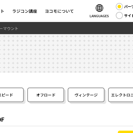
パー
ント
ラジコン講座
ヨコモについて
サイ
LANGUAGES
ターマウント
スピード
オフロード
ヴィンテージ
エレクトロ
ト
0F