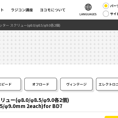
パー
ント
ラジコン講座
ヨコモについて
サイ
LANGUAGES
ー スクリュー(φ8.0/φ8.5/φ9.0各2個)
スピード
オフロード
ヴィンテージ
エレクトロ
ー(φ8.0/φ8.5/φ9.0各2個)
8.5/φ9.0mm 2each)for BD7