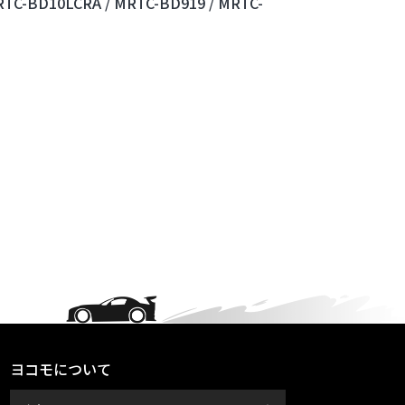
TC-BD10LCRA /
MRTC-BD919 /
MRTC-
ヨコモについて