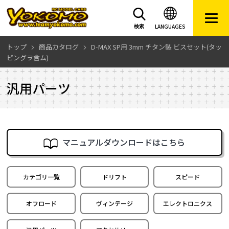
LANGUAGES
検索
トップ
商品カタログ
D-MAX SP用 3mm チタン製 ビスセット(タッ
ピングヲ含ム)
汎用パーツ
マニュアルダウンロードはこちら
カテゴリ一覧
ドリフト
スピード
オフロード
ヴィンテージ
エレクトロニクス