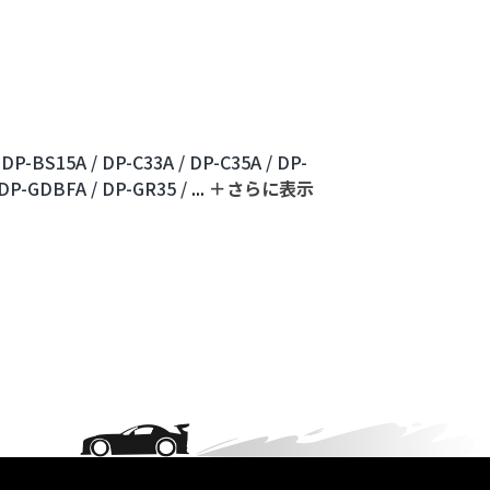
DP-BS15A /
DP-C33A /
DP-C35A /
DP-
DP-GDBFA /
DP-GR35 /
...
＋さらに表⽰