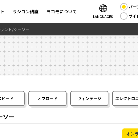
パー
ント
ラジコン講座
ヨコモについて
サイ
LANGUAGES
マウント/シーソー
スピード
オフロード
ヴィンテージ
エレクトロ
ーソー
オン