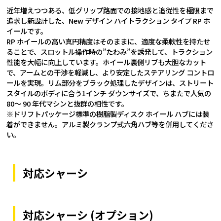
近年増えつつある、低グリップ路面での接地感と追従性を極限まで
追求し新設計した、New デザイン ハイトラクション タイプ RP ホ
イールです。
RP ホイールの高い真円精度はそのままに、適度な柔軟性を持たせ
ることで、スロットル操作時の”たわみ”を誘発して、トラクション
性能を大幅に向上しています。ホイール裏側リブも大胆なカット
で、アームとの干渉を軽減し、より安定したステアリング コントロ
ールを実現。リム部分をブラック処理したデザインは、ストリート
スタイルのボディに合う1インチ ダウンサイズで、ちまたで人気の
80～ 90 年代マシンと抜群の相性です。
※ドリフトパッケージ標準の樹脂製ディスク ホイール ハブには装
着ができません。アルミ製クランプ式六角ハブ等を併用してくださ
い。
対応シャーシ
対応シャーシ (オプション)