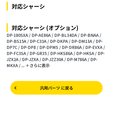
対応シャーシ
対応シャーシ (オプション)
DP-180SXA /
DP-AE86A /
DP-BL34DA /
DP-BNAA /
DP-BS15A /
DP-C33A /
DP-DKPA /
DP-DM13A /
DP-
DP7C /
DP-DP8 /
DP-DPMS /
DP-DR86A /
DP-EVXA /
DP-FC3SA /
DP-GR35 /
DP-HKS86A /
DP-HKSA /
DP-
JZX2A /
DP-JZXA /
DP-JZZ30A /
DP-M786A /
DP-
MKXA /
...
＋さらに表⽰
汎用パーツ に戻る