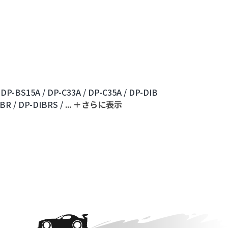
DP-BS15A /
DP-C33A /
DP-C35A /
DP-DIB
BR /
DP-DIBRS /
...
＋さらに表⽰