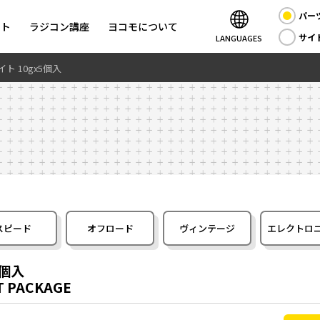
パー
ント
ラジコン講座
ヨコモについて
サイ
LANGUAGES
 10gx5個入
スピード
オフロード
ヴィンテージ
エレクトロ
5個入
FT PACKAGE