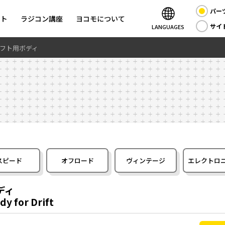
パー
ント
ラジコン講座
ヨコモについて
サイ
LANGUAGES
ドリフト用ボディ
スピード
オフロード
ヴィンテージ
エレクトロ
ディ
y for Drift