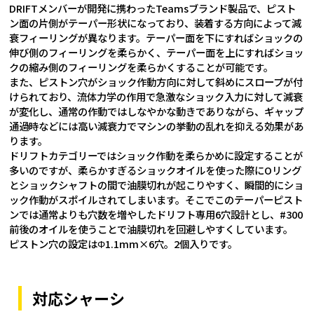
DRIFTメンバーが開発に携わったTeamsブランド製品で、ピスト
ン面の片側がテーパー形状になっており、装着する方向によって減
衰フィーリングが異なります。テーパー面を下にすればショックの
伸び側のフィーリングを柔らかく、テーパー面を上にすればショッ
クの縮み側のフィーリングを柔らかくすることが可能です。
また、ピストン穴がショック作動方向に対して斜めにスロープが付
けられており、流体力学の作用で急激なショック入力に対して減衰
が変化し、通常の作動ではしなやかな動きでありながら、ギャップ
通過時などには高い減衰力でマシンの挙動の乱れを抑える効果があ
ります。
ドリフトカテゴリーではショック作動を柔らかめに設定することが
多いのですが、柔らかすぎるショックオイルを使った際にOリング
とショックシャフトの間で油膜切れが起こりやすく、瞬間的にショ
ック作動がスポイルされてしまいます。そこでこのテーパーピスト
ンでは通常よりも穴数を増やしたドリフト専用6穴設計とし、#300
前後のオイルを使うことで油膜切れを回避しやすくしています。
ピストン穴の設定はΦ1.1mm×6穴。2個入りです。
対応シャーシ