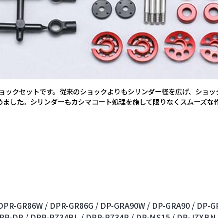
ショックセットです。従来のショックよりもシリンダー径を広げ、ショ
めました。シリンダーもカシマコート処理を施して限りなくスムーズな
DPR-GR86W /
DPR-GR86G /
DP-GRA90W /
DP-GRA90 /
DP-GR
PR-DP /
DPR-RZ34BL /
DPR-RZ34R /
DP-MS15 /
DP-JZXBN 