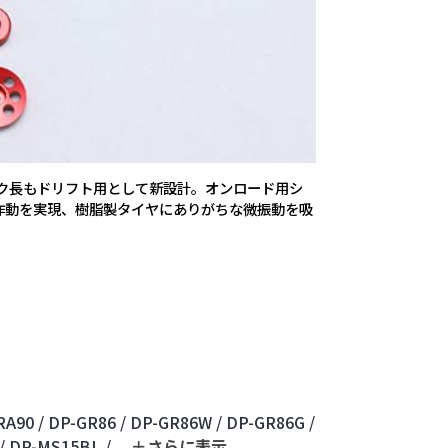
ック長もドリフト用として新設計。オンロード用シ
作動を実現、樹脂製タイヤにありがちな微振動を吸
A90 /
DP-GR86 /
DP-GR86W /
DP-GR86G /
/
DP-MS15BL /
...
＋さらに表⽰