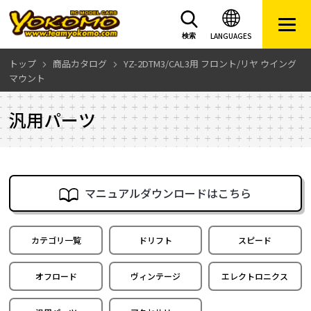
LANGUAGES
検索
トップ
商品カタログ
YZ-2DTM3/CAL3用 フロント/リヤ ウイング
マウント
汎用パーツ
マニュアルダウンロードはこちら
カテゴリ一覧
ドリフト
スピード
オフロード
ヴィンテージ
エレクトロニクス