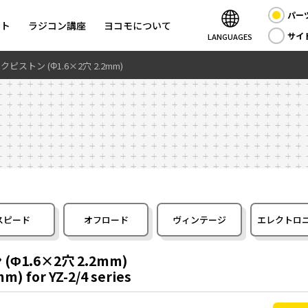
パー
ント
ラジコン講座
ヨコモについて
サイ
LANGUAGES
クピストン (Φ1.6×2穴 2.2mm)
スピード
オフロード
ヴィンテージ
エレクトロ
Φ1.6×2穴 2.2mm)
m) for YZ-2/4 series