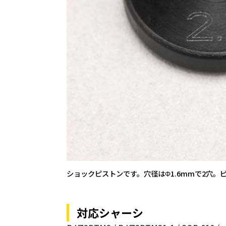
ショックピストンです。穴径はΦ1.6mmで2穴。ピ
対応シャーシ