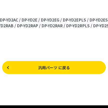
DP-YD2AC /
DP-YD2E /
DP-YD2EG /
DP-YD2EPLS /
DP-YD2ES
YD2RAB /
DP-YD2RAP /
DP-YD2RAR /
DP-YD2RPLS /
DP-YD2S
汎用パーツ に戻る