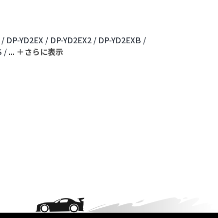
 /
DP-YD2EX /
DP-YD2EX2 /
DP-YD2EXB /
 /
...
＋さらに表⽰