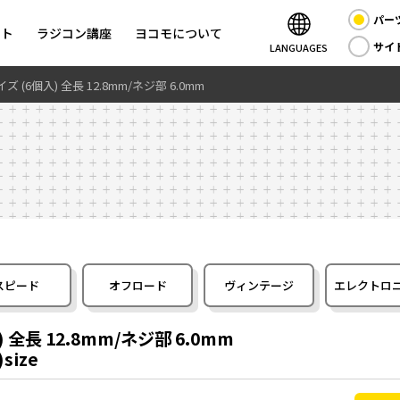
パー
ント
ラジコン講座
ヨコモについて
サイ
LANGUAGES
(6個入) 全長 12.8mm/ネジ部 6.0mm
スピード
オフロード
ヴィンテージ
エレクトロ
全長 12.8mm/ネジ部 6.0mm
)size