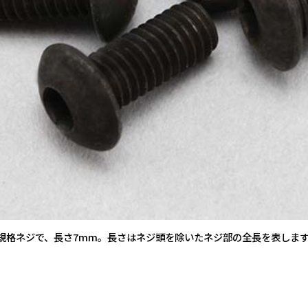
O規格ネジで、長さ7mm。長さはネジ頭を除いたネジ部の全長を表しま