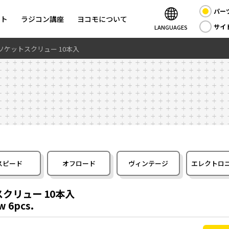
パー
ント
ラジコン講座
ヨコモについて
サイ
LANGUAGES
ド ソケットスクリュー 10本入
スピード
オフロード
ヴィンテージ
エレクトロ
スクリュー 10本入
w 6pcs.