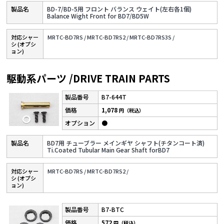
BD-7/BD-5用 フロント バランス ウェイト(左右各1個)
Balance Wight Front for BD7/BD5W
対応シャー
MRTC-BD7RS /
MRTC-BD7RS2 /
MRTC-BD7RS3S /
シ (オプシ
ョン)
駆動系パーツ /DRIVE TRAIN PARTS
B7-644T
1,078
円（税込）
●
BD7用 チューブラー メインギヤ シャフト(チタンコート済)
Ti.Coated Tubular Main Gear Shaft forBD7
対応シャー
MRTC-BD7RS /
MRTC-BD7RS2 /
シ (オプシ
ョン)
B7-BTC
572
円（税込）