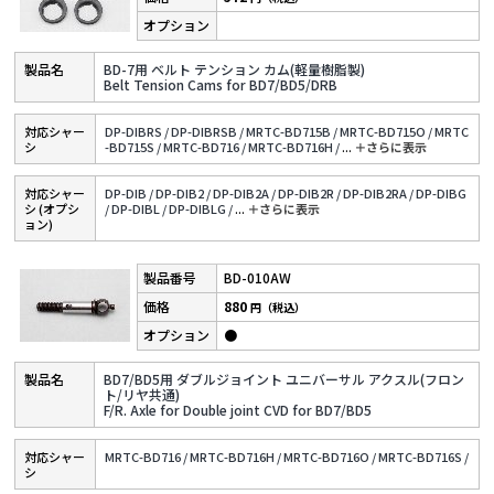
BD-7用 ベルト テンション カム(軽量樹脂製)
Belt Tension Cams for BD7/BD5/DRB
対応シャー
DP-DIBRS /
DP-DIBRSB /
MRTC-BD715B /
MRTC-BD715O /
MRTC
シ
-BD715S /
MRTC-BD716 /
MRTC-BD716H /
...
＋さらに表⽰
対応シャー
DP-DIB /
DP-DIB2 /
DP-DIB2A /
DP-DIB2R /
DP-DIB2RA /
DP-DIBG
シ (オプシ
/
DP-DIBL /
DP-DIBLG /
...
＋さらに表⽰
ョン)
BD-010AW
880
円（税込）
●
BD7/BD5用 ダブルジョイント ユニバーサル アクスル(フロン
ト/リヤ共通)
F/R. Axle for Double joint CVD for BD7/BD5
対応シャー
MRTC-BD716 /
MRTC-BD716H /
MRTC-BD716O /
MRTC-BD716S /
シ