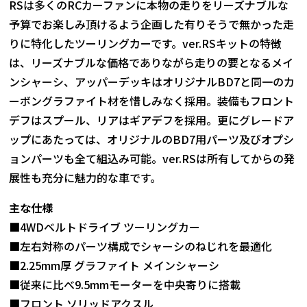
RSは多くのRCカーファンに本物の走りをリーズナブルな
予算でお楽しみ頂けるよう企画した有りそうで無かった走
りに特化したツーリングカーです。ver.RSキットの特徴
は、リーズナブルな価格でありながら走りの要となるメイ
ンシャーシ、アッパーデッキはオリジナルBD7と同一のカ
ーボングラファイト材を惜しみなく採用。装備もフロント
デフはスプール、リアはギアデフを採用。更にグレードア
ップにあたっては、オリジナルのBD7用パーツ及びオプシ
ョンパーツも全て組込み可能。ver.RSは所有してからの発
展性も充分に魅力的な車です。
主な仕様
■4WDベルトドライブ ツーリングカー
■左右対称のパーツ構成でシャーシのねじれを最適化
■2.25mm厚 グラファイト メインシャーシ
■従来に比べ9.5mmモーターを中央寄りに搭載
■フロント ソリッドアクスル