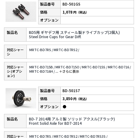
BD-501GS
1,078
円（税込）
BD5用 ギヤデフ用 スティール製ドライブカップ(2個入)
Steel Drive Cups for Gear Diff.
対応シャー
MRTC-BD7RS /
MRTC-BD7RS2 /
シ
対応シャー
MRTC-BD715B /
MRTC-BD715O /
MRTC-BD715S /
MRTC-BD716 /
シ (オプシ
MRTC-BD716H /
...
＋さらに表⽰
ョン)
BD-501S7
3,850
円（税込）
●
BD-7 2014用 アルミ製 ソリッド アクスル(ブラック)
Front Solid Axle for BD7-2014
対応シャー
MRTC-BD7RS /
MRTC-BD7RS2 /
MRTC-BD7RS3S /