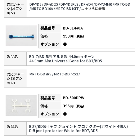
対応シャー
DP-YD2 /
DP-YD2G /
DP-YD2PLS /
DP-YD4 /
DP-YD4MR /
MRTC-BD
シ (オプシ
/
MRTC-BD10A /
MRTC-BD10FF /
...
＋さらに表⽰
ョン)
BD-01440A
990
円（税込）
●
BD-7/BD-5用 アルミ製 44.0mm ボーン
44.0mm Alm.Universal Bone for BD7/BD5
対応シャー
MRTC-BD7RS /
MRTC-BD7RS2 /
シ (オプシ
ョン)
BD-500DPW
396
円（税込）
●
BD7/BD5用 デフ ジョイント プロテクター(ホワイト 4個入)
Diff joint protecter White for BD7/BD5