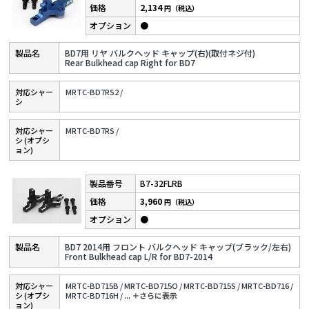
2,134
円（税込）
●
BD7用 リヤ バルクヘッド キャップ(右)(取付ネジ付)
Rear Bulkhead cap Right for BD7
対応シャー
MRTC-BD7RS2 /
シ
対応シャー
MRTC-BD7RS /
シ (オプシ
ョン)
B7-32FLRB
3,960
円（税込）
●
BD7 2014用 フロント バルクヘッド キャップ(ブラック/左右)
Front Bulkhead cap L/R for BD7-2014
対応シャー
MRTC-BD715B /
MRTC-BD715O /
MRTC-BD715S /
MRTC-BD716 /
シ (オプシ
MRTC-BD716H /
...
＋さらに表⽰
ョン)