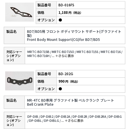
BD-016FS
1,188
円（税込）
●
BD7/BD5用 フロント ボディマウント サポート(グラファイト
製)
Front Body Mount Support(CG)for BD7/BD5
対応シャー
MRTC-BD715B /
MRTC-BD715O /
MRTC-BD715S /
MRTC-BD716 /
シ (オプシ
MRTC-BD716H /
...
＋さらに表⽰
ョン)
BD-202G
990
円（税込）
●
MR-4TC BD専用 グラファイト製 ベルクランク プレート
Bell Crank Plate
対応シャー
DP-DIB /
DP-DIB2 /
DP-DIB2A /
DP-DIB2R /
DP-DIB2RA /
DP-DIBG
シ (オプシ
/
DP-DIBL /
DP-DIBLG /
...
＋さらに表⽰
ョン)