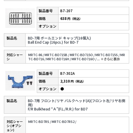
B7-207
638
円（税込）
BD-7用 ボールエンド キャップ(16個入)
Ball End Cap (16pcs.) for BD-7
対応シャー
MRTC-86 /
MRTC-BD715B /
MRTC-BD715O /
MRTC-BD715S /
MR
シ
TC-BD716 /
MRTC-BD716H /
MRTC-BD716O /
...
＋さらに表⽰
B7-302A
2,310
円（税込）
●
BD-7用 フロント/リヤ バルクヘッド(A)(フロント左/リヤ右側
用)
F/R Bulkhead “Ａ”(F.L./R.R.) for BD7
対応シャー
MRTC-BD7RS /
MRTC-BD7RS2 /
シ (オプシ
ョン)