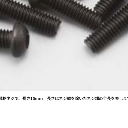
O規格ネジで、長さ10mm。長さはネジ頭を除いたネジ部の全長を表し