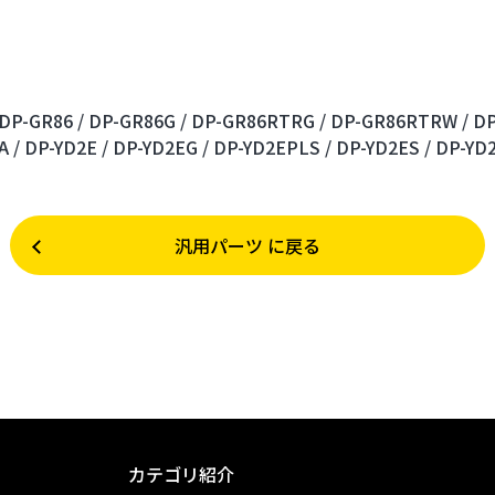
DP-GR86 /
DP-GR86G /
DP-GR86RTRG /
DP-GR86RTRW /
DP
A /
DP-YD2E /
DP-YD2EG /
DP-YD2EPLS /
DP-YD2ES /
DP-YD2
汎用パーツ に戻る
カテゴリ紹介