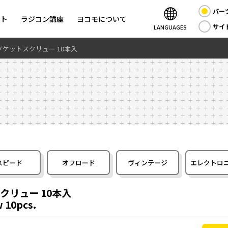
パー
ント
ラジコン講座
ヨコモについて
サイ
LANGUAGES
 ソケットスクリュー 10本入
スピード
オフロード
ヴィンテージ
エレクトロ
クリュー 10本入
 10pcs.