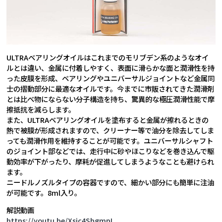
ULTRAベアリングオイルはこれまでのモリブデン系のようなオイ
ルとは違い、金属に付着しやすく、表面に滑らかな面と潤滑性を持
った皮膜を形成、ベアリングやユニバーサルジョイントなど金属同
士の摺動部分に最適なオイルです。今までに市販されてきた潤滑剤
とは比べ物にならない分子構造を持ち、驚異的な極圧潤滑性能で摩
擦抵抗を減らします。
また、ULTRAベアリングオイルを塗布すると金属が擦れるときの
熱で被膜が形成されますので、クリーナー等で油分を除去してしま
っても潤滑作用を維持することが可能です。ユニバーサルシャフト
のジョイント部などでは、走行中に砂やほこりなどを巻き込んで駆
動効率が下がったり、摩耗が促進してしまうようなことも避けられ
ます。
ニードルノズルタイプの容器ですので、細かい部分にも簡単に注油
が可能です。8ml入り。
解説動画
https://youtu.be/Xsic4SbgmpI