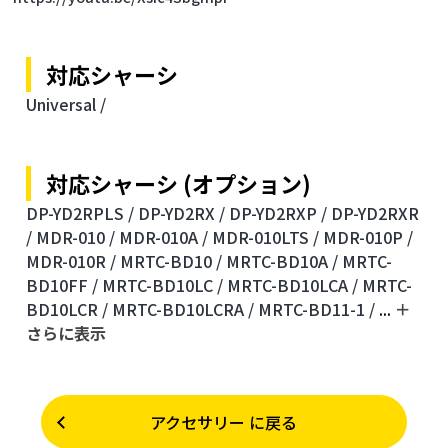
対応シャーシ
Universal /
対応シャーシ (オプション)
DP-YD2RPLS /
DP-YD2RX /
DP-YD2RXP /
DP-YD2RXR
/
MDR-010 /
MDR-010A /
MDR-010LTS /
MDR-010P /
MDR-010R /
MRTC-BD10 /
MRTC-BD10A /
MRTC-
BD10FF /
MRTC-BD10LC /
MRTC-BD10LCA /
MRTC-
BD10LCR /
MRTC-BD10LCRA /
MRTC-BD11-1 /
...
＋
さらに表⽰
アクセサリー に戻る