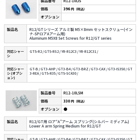
R12-10LIS
396
円（税込）
R12/GTシリーズ アルミ製 M5×8mm セットスクリュー(イン
ナ-SPロアAアーム用)
Aluminum M5X8 Set Screws for R12/GT series
対応シャー
GT5-R2 /
GT5-RS2 /
YR-R12C3 /
YR-R12C31 /
シ
対応シャー
GT-B /
GT3-AHP /
GT3-B4 /
GT3-BRZ /
GT3-CAX /
GT3-IS350 /
GT
シ (オプシ
3-REA /
GT5-R35 /
GT5-SC430 /
ョン)
R12-10LSM
330
円（税込）
●
R12/GT用 ロア“A”アーム スプリング(シルバー ミディアム)
Lower A arm Spring Medium for R12/GT
対応シャー
GT-B /
GT3-AHP /
GT3-B4 /
GT3-BRZ /
GT3-CAX /
GT3-IS350 /
GT