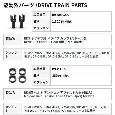
駆動系パーツ /DRIVE TRAIN PARTS
B9-501GSA
1,320
円（税込）
BD9 ギヤデフ用 ドライブ カップ (スチール製)
Drive Cup for BD9 Gear Diff (Steel made)
対応シャー
B-MAX2MR2 /
B-MAX2MR3 /
B-MAX2RS /
DP-DIB /
DP-DIB2 /
DP-D
シ
IB2A /
DP-DIB2R /
DP-DIB2RA /
DP-DIBG /
...
＋さらに表⽰
B9-BTCA
880
円（税込）
BD9用 ベルト テンション アジャストカム (4個入)
Molded Belt Tension Adjust Cam (4pcs) for BD9
対応シャー
B-MAX2MR2 /
B-MAX2MR3 /
B-MAX2RS /
DP-YD2S-PL /
GT-B /
GT-
シ
YRS86 /
GT-YRSC /
GT-YRSG /
GT-YRSR /
...
＋さらに表⽰