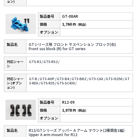
ョン)
GT-08AR
1,760
円（税込）
GTシリーズ用 フロント サスペンション ブロック(右)
Front sus block (R) for GT series
対応シャー
GT5-R2 /
GT5-RS2 /
シ
対応シャー
GT-B /
GT3-AHP /
GT3-B4 /
GT3-BRZ /
GT3-CAX /
GT3-IS350 /
GT
シ (オプシ
3-REA /
GT5-R35 /
GT5-SC430 /
ョン)
R12-09
1,078
円（税込）
R12/GTシリーズ アッパー A アーム マウント(2種類各1組)
Upper A arm mount for R12