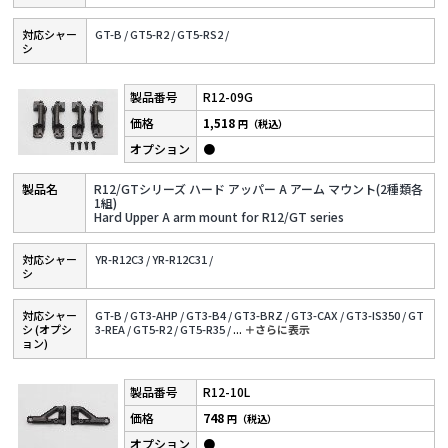
対応シャー
GT-B /
GT5-R2 /
GT5-RS2 /
シ
R12-09G
1,518
円（税込）
●
R12/GTシリーズ ハード アッパー A アーム マウント(2種類各
1組)
Hard Upper A arm mount for R12/GT series
対応シャー
YR-R12C3 /
YR-R12C31 /
シ
対応シャー
GT-B /
GT3-AHP /
GT3-B4 /
GT3-BRZ /
GT3-CAX /
GT3-IS350 /
GT
シ (オプシ
3-REA /
GT5-R2 /
GT5-R35 /
...
＋さらに表⽰
ョン)
R12-10L
748
円（税込）
●