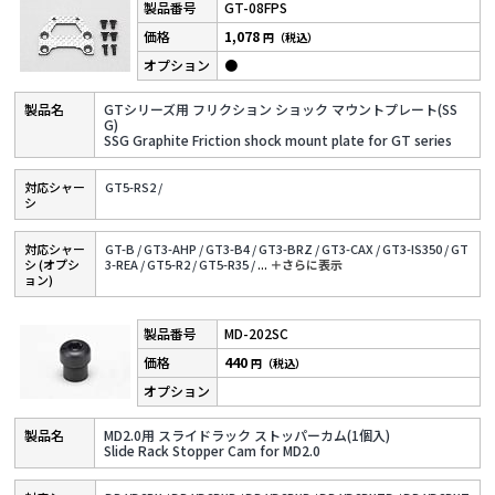
GT-08FPS
1,078
円（税込）
●
GTシリーズ用 フリクション ショック マウントプレート(SS
G)
SSG Graphite Friction shock mount plate for GT series
対応シャー
GT5-RS2 /
シ
対応シャー
GT-B /
GT3-AHP /
GT3-B4 /
GT3-BRZ /
GT3-CAX /
GT3-IS350 /
GT
シ (オプシ
3-REA /
GT5-R2 /
GT5-R35 /
...
＋さらに表⽰
ョン)
MD-202SC
440
円（税込）
MD2.0用 スライドラック ストッパーカム(1個入)
Slide Rack Stopper Cam for MD2.0