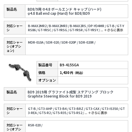
BD8/9用 Φ4.8 ボールエンド キャップ (ハード)
φ4.8 Ball end cap (Hard) for BD8/BD9
対応シャー
B-MAX2MR2 /
B-MAX2MR3 /
B-MAX2RS /
DP-YD4MR /
GT-B /
GT-Y
シ
RS86 /
GT-YRSC /
GT-YRSG /
GT-YRSR /
GT-YRSY /
...
＋さらに表⽰
対応シャー
MDR-010A /
SDR-020 /
SDR-020P /
SDR-020R /
シ (オプシ
ョン)
B9-415SGA
1,430
円（税込）
BD9 2019用 グラファイト成型 ステアリング ブロック
Graphite Steering Block for BD9 2019
対応シャー
GT-B /
GT3-AHP /
GT3-B4 /
GT3-BRZ /
GT3-CAX /
GT3-IS350 /
GT
シ
3-REA /
GT5-R2 /
GT5-R35 /
GT5-RS2 /
...
＋さらに表⽰
対応シャー
RSR-020 /
シ (オプシ