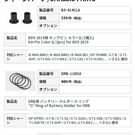
B9-414CLA
330
円（税込）
BD9 2019用 キングピン カラー(L/2個入)
Kin Pin Color (L/2pcs) for BD9 2019
対応シャー
B-MAX2MR2 /
B-MAX2MR3 /
B-MAX2RS /
DP-YD4MR /
GT-B /
GT3-
シ
AHP /
GT3-B4 /
GT3-BRZ /
GT3-CAX /
GT3-IS350 /
...
＋さらに表⽰
DRB-118OA
660
円（税込）
DRB用 バッテリー ホルダー O リング
”O” Ring of Battery Holder for DRB
対応シャー
DP-DPMS /
GT-B /
GT1-01 /
GT1-01AG /
GT1-01B /
GT1-01BG /
G
シ
T1-01RTR /
GT3-AHP /
GT3-B4 /
GT3-BRZ /
...
＋さらに表⽰