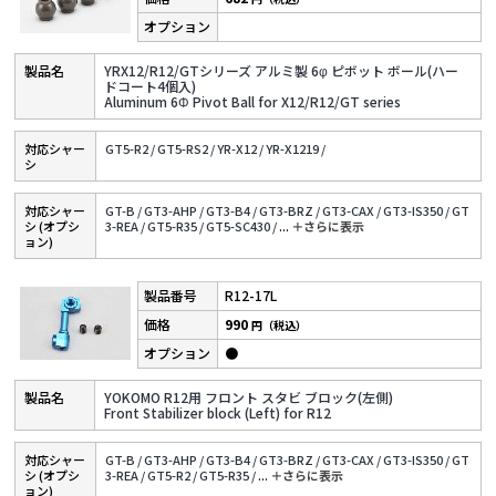
YRX12/R12/GTシリーズ アルミ製 6φ ピボット ボール(ハー
ドコート4個入)
Aluminum 6Φ Pivot Ball for X12/R12/GT series
対応シャー
GT5-R2 /
GT5-RS2 /
YR-X12 /
YR-X1219 /
シ
対応シャー
GT-B /
GT3-AHP /
GT3-B4 /
GT3-BRZ /
GT3-CAX /
GT3-IS350 /
GT
シ (オプシ
3-REA /
GT5-R35 /
GT5-SC430 /
...
＋さらに表⽰
ョン)
R12-17L
990
円（税込）
●
YOKOMO R12用 フロント スタビ ブロック(左側)
Front Stabilizer block (Left) for R12
対応シャー
GT-B /
GT3-AHP /
GT3-B4 /
GT3-BRZ /
GT3-CAX /
GT3-IS350 /
GT
シ (オプシ
3-REA /
GT5-R2 /
GT5-R35 /
...
＋さらに表⽰
ョン)