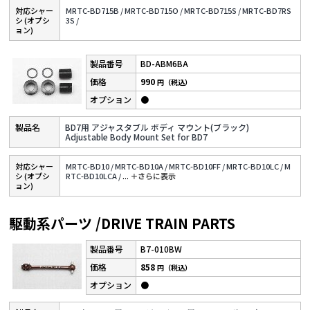
対応シャー
MRTC-BD715B /
MRTC-BD715O /
MRTC-BD715S /
MRTC-BD7RS
シ (オプシ
3S /
ョン)
BD-ABM6BA
990
円（税込）
●
BD7用 アジャスタブル ボディ マウント(ブラック)
Adjustable Body Mount Set for BD7
対応シャー
MRTC-BD10 /
MRTC-BD10A /
MRTC-BD10FF /
MRTC-BD10LC /
M
シ (オプシ
RTC-BD10LCA /
...
＋さらに表⽰
ョン)
駆動系パーツ /DRIVE TRAIN PARTS
B7-010BW
858
円（税込）
●