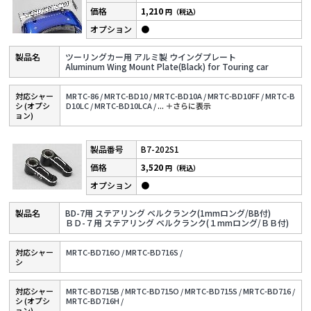
1,210
円（税込）
●
ツーリングカー用 アルミ製 ウイングプレート
Aluminum Wing Mount Plate(Black) for Touring car
対応シャー
MRTC-86 /
MRTC-BD10 /
MRTC-BD10A /
MRTC-BD10FF /
MRTC-B
シ (オプシ
D10LC /
MRTC-BD10LCA /
...
＋さらに表⽰
ョン)
B7-202S1
3,520
円（税込）
●
BD-7用 ステアリング ベルクランク(1mmロング/BB付)
ＢＤ-７用 ステアリング ベルクランク(１mmロング/ＢＢ付)
対応シャー
MRTC-BD716O /
MRTC-BD716S /
シ
対応シャー
MRTC-BD715B /
MRTC-BD715O /
MRTC-BD715S /
MRTC-BD716 /
シ (オプシ
MRTC-BD716H /
ョン)