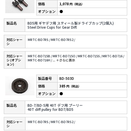
1,078
円（税込）
●
BD5用 ギヤデフ用 スティール製ドライブカップ(2個入)
Steel Drive Cups for Gear Diff.
対応シャー
MRTC-BD7RS /
MRTC-BD7RS2 /
シ
対応シャー
MRTC-BD715B /
MRTC-BD715O /
MRTC-BD715S /
MRTC-BD716 /
シ (オプシ
MRTC-BD716H /
...
＋さらに表⽰
ョン)
BD-503D
385
円（税込）
●
BD-7/BD-5用 40T デフ用 プーリー
40T diff pulley for BD7/BD5
対応シャー
MRTC-BD7RS /
MRTC-BD7RS2 /
シ