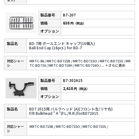
B7-207
638
円（税込）
BD-7用 ボールエンド キャップ(16個入)
Ball End Cap (16pcs.) for BD-7
対応シャー
MRTC-86 /
MRTC-BD715B /
MRTC-BD715O /
MRTC-BD715S /
MR
シ
TC-BD716 /
MRTC-BD716H /
MRTC-BD716O /
...
＋さらに表⽰
B7-302A15
2,618
円（税込）
BD7 2015用 バルクヘッド (A)(フロント左/リヤ右)
F/R Bulkhead ”Ａ”(F.L./R.R.)forBD72015
対応シャー
MRTC-BD715B /
MRTC-BD715O /
MRTC-BD715S /
シ