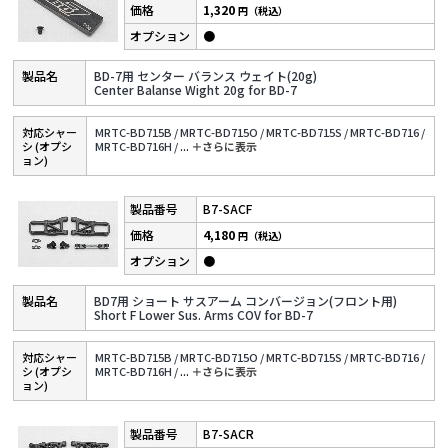
1,320
円（税込）
●
BD-7用 センター バランス ウェイト(20g)
Center Balanse Wight 20g for BD-7
対応シャー
MRTC-BD715B /
MRTC-BD715O /
MRTC-BD715S /
MRTC-BD716 /
シ (オプシ
MRTC-BD716H /
...
＋さらに表⽰
ョン)
B7-SACF
4,180
円（税込）
●
BD7用 ショート サスアーム コンバージョン(フロント用)
Short F Lower Sus. Arms COV for BD-7
対応シャー
MRTC-BD715B /
MRTC-BD715O /
MRTC-BD715S /
MRTC-BD716 /
シ (オプシ
MRTC-BD716H /
...
＋さらに表⽰
ョン)
B7-SACR