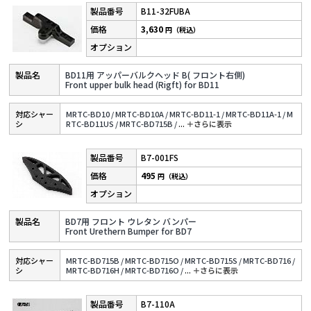
B11-32FUBA
3,630
円（税込）
BD11用 アッパーバルクヘッド B( フロント右側)
Front upper bulk head (Rigft) for BD11
対応シャー
MRTC-BD10 /
MRTC-BD10A /
MRTC-BD11-1 /
MRTC-BD11A-1 /
M
シ
RTC-BD11US /
MRTC-BD715B /
...
＋さらに表⽰
B7-001FS
495
円（税込）
BD7用 フロント ウレタン バンパー
Front Urethern Bumper for BD7
対応シャー
MRTC-BD715B /
MRTC-BD715O /
MRTC-BD715S /
MRTC-BD716 /
シ
MRTC-BD716H /
MRTC-BD716O /
...
＋さらに表⽰
B7-110A