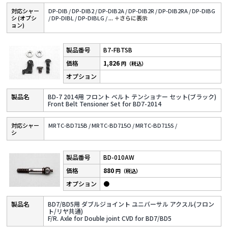
対応シャー
DP-DIB /
DP-DIB2 /
DP-DIB2A /
DP-DIB2R /
DP-DIB2RA /
DP-DIBG
シ (オプシ
/
DP-DIBL /
DP-DIBLG /
...
＋さらに表⽰
ョン)
B7-FBTSB
1,826
円（税込）
BD-7 2014用 フロント ベルト テンショナー セット(ブラック)
Front Belt Tensioner Set for BD7-2014
対応シャー
MRTC-BD715B /
MRTC-BD715O /
MRTC-BD715S /
シ
BD-010AW
880
円（税込）
●
BD7/BD5用 ダブルジョイント ユニバーサル アクスル(フロン
ト/リヤ共通)
F/R. Axle for Double joint CVD for BD7/BD5