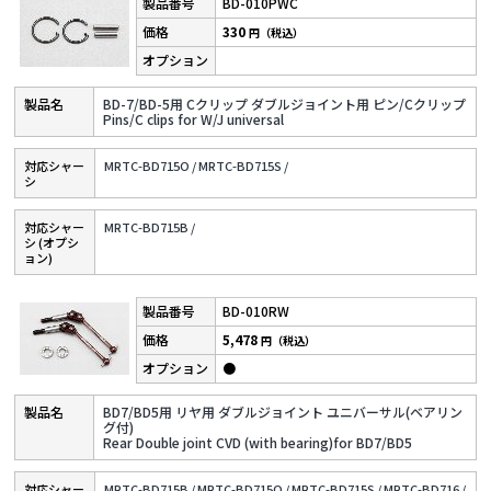
BD-010PWC
330
円（税込）
BD-7/BD-5用 Cクリップ ダブルジョイント用 ピン/Cクリップ
Pins/C clips for W/J universal
対応シャー
MRTC-BD715O /
MRTC-BD715S /
シ
対応シャー
MRTC-BD715B /
シ (オプシ
ョン)
BD-010RW
5,478
円（税込）
●
BD7/BD5用 リヤ用 ダブルジョイント ユニバーサル(ベアリン
グ付)
Rear Double joint CVD (with bearing)for BD7/BD5
対応シャー
MRTC-BD715B /
MRTC-BD715O /
MRTC-BD715S /
MRTC-BD716 /