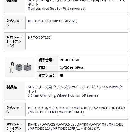
キット
Maintenance Set for W/J universal
対応シャー
MRTC-BD715O /
MRTC-BD715S /
シ
対応シャー
MRTC-BD715B /
シ (オプシ
ョン)
BD-011CBA
1,430
円（税込）
●
BD7シリーズ用 クランプ式 ホイール ハブ(ブラック/5mmタ
イプ)
5.0mm Clamping Wheel Hub for BD7series
対応シャー
MRTC-BD10 /
MRTC-BD10LC /
MRTC-BD10LCA /
MRTC-BD10LCR
シ
/
MRTC-BD10LCRA /
MRTC-BD11A-1 /
対応シャー
DP-YD2 /
DP-YD2G /
DP-YD2PLS /
DP-YD4 /
DP-YD4MR /
MRTC-BD
シ (オプシ
/
MRTC-BD10A /
MRTC-BD10FF /
...
＋さらに表⽰