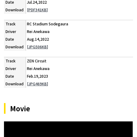
Jul.24,2022
[PDF341KB]
RC Stadium Sodegaura
Rei Anekawa
Aug.14,2022
[JPG506KB]
ZEN Circuit
Rei Anekawa
Feb.19,2023
[JPG469KB]
Movie