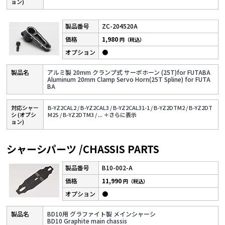
ョン)
ZC-204520A
1,980
円（税込）
●
アルミ製 20mm クランプ式 サーボホーン (25T)for FUTABA
Aluminum 20mm Clamp Servo Horn(25T Spline) for FUTA
BA
対応シャー
B-YZ2CAL2 /
B-YZ2CAL3 /
B-YZ2CAL31-1 /
B-YZ2DTM2 /
B-YZ2DT
シ (オプシ
M2S /
B-YZ2DTM3 /
...
＋さらに表⽰
ョン)
シャーシパーツ /CHASSIS PARTS
B10-002-A
11,990
円（税込）
●
BD10用 グラファイト製 メインシャーシ
BD10 Graphite main chassis