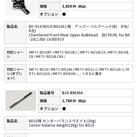
3,630
円（税込）
●
BD-919/BD10/BD10LC用 アッパー バルクヘッド(B) (F右/
R左)
Chamfered Front/Rear Upper Bulkhead [B] FR/RL for BD
-10LC/BD-10/BD919
対応シャー
MRTC-BD10FF /
MRTC-BD10LC /
MRTC-BD10LCA /
MRTC-BD10L
シ
CR /
MRTC-BD10LCRA /
対応シャー
MRTC-BD10 /
MRTC-BD10A /
MRTC-BD11-1 /
MRTC-BD11A-1 /
M
シ (オプシ
RTC-BD11US /
MRTC-BD919S /
...
＋さらに表⽰
ョン)
B10-BW20A
1,760
円（税込）
●
BD10用 センターバランスウエイト(20g)
Center balance weight(20g) for BD10