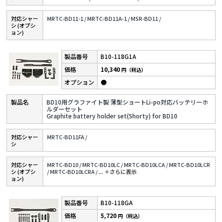
対応シャー
MRTC-BD11-1 /
MRTC-BD11A-1 /
MSR-BD11 /
シ (オプシ
ョン)
B10-118G1A
10,340
円（税込）
●
BD10用グラファイト製 薄型ショートLi-po対応バッテリーホ
ルダーセット
Graphite battery holder set(Shorty) for BD10
対応シャー
MRTC-BD11FA /
シ
対応シャー
MRTC-BD10 /
MRTC-BD10LC /
MRTC-BD10LCA /
MRTC-BD10LCR
シ (オプシ
/
MRTC-BD10LCRA /
...
＋さらに表⽰
ョン)
B10-118GA
5,720
円（税込）