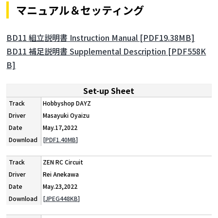
マニュアル＆セッティング
BD11 組立説明書 Instruction Manual [PDF19.38MB]
BD11 補足説明書 Supplemental Description [PDF558K
B]
Set-up Sheet
Hobbyshop DAYZ
Masayuki Oyaizu
May.17,2022
[PDF1.40MB]
ZEN RC Circuit
Rei Anekawa
May.23,2022
[JPEG448KB]