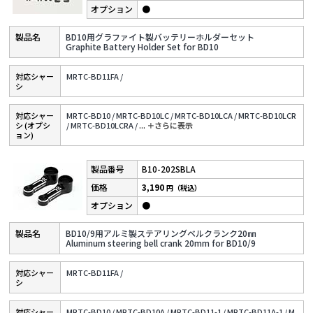
●
BD10用グラファイト製バッテリーホルダーセット
Graphite Battery Holder Set for BD10
対応シャー
MRTC-BD11FA /
シ
対応シャー
MRTC-BD10 /
MRTC-BD10LC /
MRTC-BD10LCA /
MRTC-BD10LCR
シ (オプシ
/
MRTC-BD10LCRA /
...
＋さらに表⽰
ョン)
B10-202SBLA
3,190
円（税込）
●
BD10/9用アルミ製ステアリングベルクランク20㎜
Aluminum steering bell crank 20mm for BD10/9
対応シャー
MRTC-BD11FA /
シ
対応シャー
MRTC-BD10 /
MRTC-BD10A /
MRTC-BD11-1 /
MRTC-BD11A-1 /
M