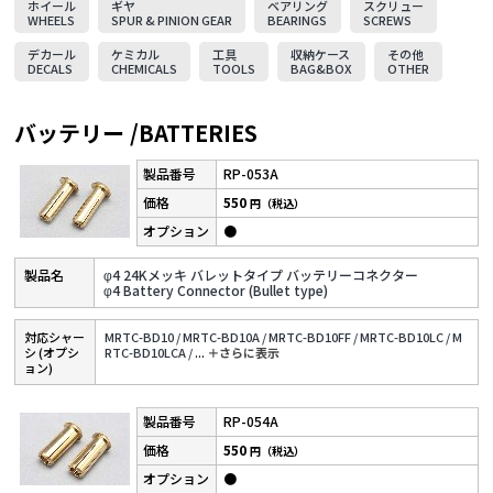
ホイール
ギヤ
ベアリング
スクリュー
WHEELS
SPUR & PINION GEAR
BEARINGS
SCREWS
デカール
ケミカル
工具
収納ケース
その他
DECALS
CHEMICALS
TOOLS
BAG&BOX
OTHER
バッテリー /BATTERIES
RP-053A
550
円（税込）
●
φ4 24Kメッキ バレットタイプ バッテリーコネクター
φ4 Battery Connector (Bullet type)
対応シャー
MRTC-BD10 /
MRTC-BD10A /
MRTC-BD10FF /
MRTC-BD10LC /
M
シ (オプシ
RTC-BD10LCA /
...
＋さらに表⽰
ョン)
RP-054A
550
円（税込）
●