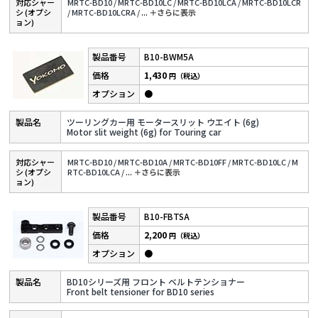
対応シャー
MRTC-BD10 /
MRTC-BD10LC /
MRTC-BD10LCA /
MRTC-BD10LCR
シ (オプシ
/
MRTC-BD10LCRA /
...
＋さらに表⽰
ョン)
B10-BWM5A
1,430
円（税込）
●
ツーリングカー用 モータースリット ウエイト (6g)
Motor slit weight (6g) for Touring car
対応シャー
MRTC-BD10 /
MRTC-BD10A /
MRTC-BD10FF /
MRTC-BD10LC /
M
シ (オプシ
RTC-BD10LCA /
...
＋さらに表⽰
ョン)
B10-FBTSA
2,200
円（税込）
●
BD10シリーズ用 フロント ベルトテンショナー
Front belt tensioner for BD10 series