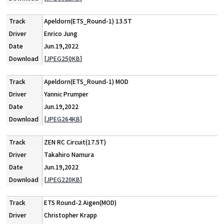
Apeldorn(ETS_Round-1) 13.5T
Enrico Jung
Jun.19,2022
[JPEG250KB]
Apeldorn(ETS_Round-1) MOD
Yannic Prumper
Jun.19,2022
[JPEG264KB]
ZEN RC Circuit(17.5T)
Takahiro Namura
Jun.19,2022
[JPEG220KB]
ETS Round-2 Aigen(MOD)
Christopher Krapp