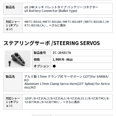
φ5 24Kメッキ バレットタイプ バッテリーコネクター
φ5 Battery Connector (Bullet type)
対応シャー
MRTC-BD10 /
MRTC-BD10A /
MRTC-BD10FF /
MRTC-BD10LC /
M
シ (オプシ
RTC-BD10LCA /
...
＋さらに表⽰
ョン)
ステアリングサーボ /STEERING SERVOS
ZC-204317A
1,980
円（税込）
●
アルミ製 17mm クランプ式 サーボホーン (23T)for SANWA/
KO
Aluminum 17mm Clamp Servo Horn(23T Spline) for Airtro
nics/KO
対応シャー
2ZXP /
B-YZ2CAL2 /
B-YZ2CAL3 /
B-YZ2CAL31-1 /
B-YZ2DTM2 /
B-
シ (オプシ
YZ2DTM2S /
B-YZ2DTM3 /
...
＋さらに表⽰
ョン)