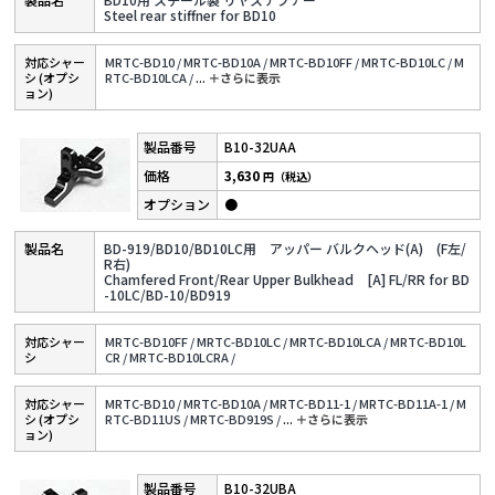
Steel rear stiffner for BD10
対応シャー
MRTC-BD10 /
MRTC-BD10A /
MRTC-BD10FF /
MRTC-BD10LC /
M
シ (オプシ
RTC-BD10LCA /
...
＋さらに表⽰
ョン)
B10-32UAA
3,630
円（税込）
●
BD-919/BD10/BD10LC用 アッパー バルクヘッド(A) (F左/
R右)
Chamfered Front/Rear Upper Bulkhead [A] FL/RR for BD
-10LC/BD-10/BD919
対応シャー
MRTC-BD10FF /
MRTC-BD10LC /
MRTC-BD10LCA /
MRTC-BD10L
シ
CR /
MRTC-BD10LCRA /
対応シャー
MRTC-BD10 /
MRTC-BD10A /
MRTC-BD11-1 /
MRTC-BD11A-1 /
M
シ (オプシ
RTC-BD11US /
MRTC-BD919S /
...
＋さらに表⽰
ョン)
B10-32UBA