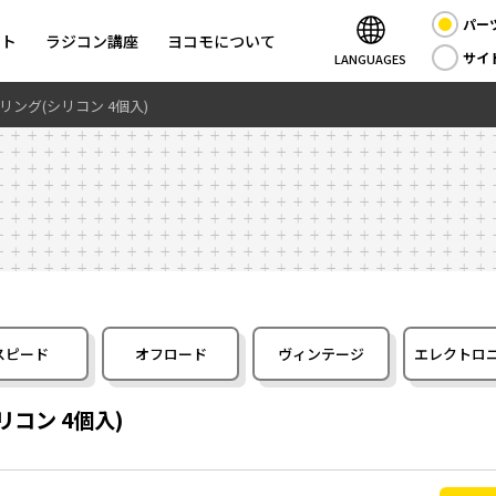
パー
ント
ラジコン講座
ヨコモについて
サイ
LANGUAGES
O リング(シリコン 4個入)
スピード
オフロード
ヴィンテージ
エレクトロ
リコン 4個入)