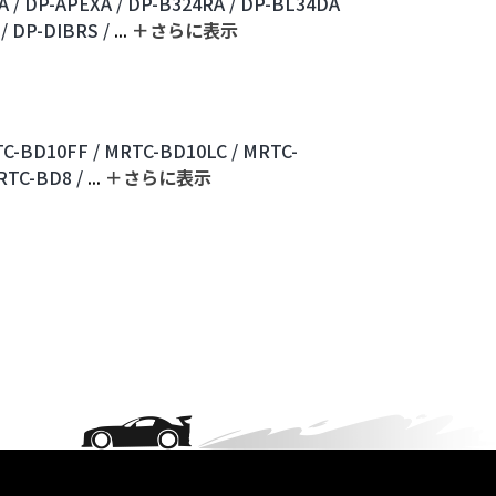
A /
DP-APEXA /
DP-B324RA /
DP-BL34DA
/
DP-DIBRS /
...
＋さらに表⽰
C-BD10FF /
MRTC-BD10LC /
MRTC-
RTC-BD8 /
...
＋さらに表⽰