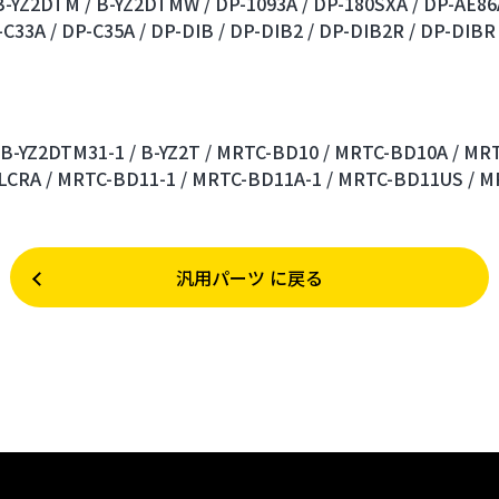
B-YZ2DTM /
B-YZ2DTMW /
DP-1093A /
DP-180SXA /
DP-AE86
-C33A /
DP-C35A /
DP-DIB /
DP-DIB2 /
DP-DIB2R /
DP-DIBR 
B-YZ2DTM31-1 /
B-YZ2T /
MRTC-BD10 /
MRTC-BD10A /
MRT
CRA /
MRTC-BD11-1 /
MRTC-BD11A-1 /
MRTC-BD11US /
M
汎用パーツ に戻る