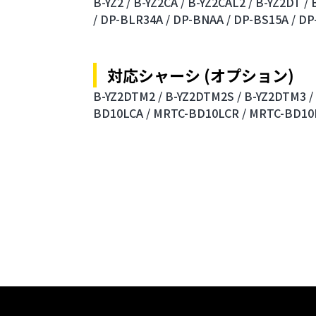
B-YZ2 /
B-YZ2CA /
B-YZ2CAL2 /
B-YZ2DT /
/
DP-BLR34A /
DP-BNAA /
DP-BS15A /
DP
対応シャーシ (オプション)
B-YZ2DTM2 /
B-YZ2DTM2S /
B-YZ2DTM3 /
BD10LCA /
MRTC-BD10LCR /
MRTC-BD10L