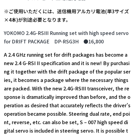
※ご使用いただくには、送信機用アルカリ電池(単3サイズ
×4本)が別途必要となります。
YOKOMO 2.4G-RSIII Running set with high speed servo
for DRIFT PACKAGE DP-RSG3H ●16,800
A 2.4 GHz running set for drift packages has become a
new 2.4 G-RSI II specification and it is new! By purchasi
ng it together with the drift package of the popular ser
ies, it becomes a package where the necessary things
are packed. With the new 2.4G-RSIII transceiver, the re
sponse is dramatically improved than before, and the o
peration as desired that accurately reflects the driver’s
operation became possible. Steering dual rate, end poi
nt, reverse, etc. can also be set, S – 007 high speed di
gital servo is included in steering servo. It is possible t