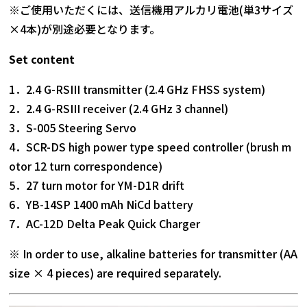
※ご使用いただくには、送信機用アルカリ電池(単3サイズ
×4本)が別途必要となります。
Set content
1．2.4 G-RSIII transmitter (2.4 GHz FHSS system)
2．2.4 G-RSIII receiver (2.4 GHz 3 channel)
3．S-005 Steering Servo
4．SCR-DS high power type speed controller (brush m
otor 12 turn correspondence)
5．27 turn motor for YM-D1R drift
6．YB-14SP 1400 mAh NiCd battery
7．AC-12D Delta Peak Quick Charger
※ In order to use, alkaline batteries for transmitter (AA
size × 4 pieces) are required separately.