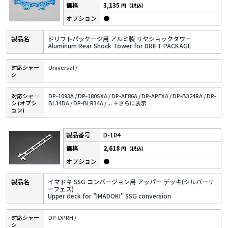
3,135
円（税込）
●
ドリフトパッケージ用 アルミ製 リヤショックタワー
Aluminum Rear Shock Tower for DRIFT PACKAGE
対応シャー
Universal /
シ
対応シャー
DP-1093A /
DP-180SXA /
DP-AE86A /
DP-APEXA /
DP-B324RA /
DP-
シ (オプシ
BL34DA /
DP-BLR34A /
...
＋さらに表⽰
ョン)
D-104
2,618
円（税込）
●
イマドキ SSG コンバージョン用 アッパー デッキ(シルバーサ
ーフェス)
Upper deck for ”IMADOKI” SSG conversion
対応シャー
DP-DPRH /
シ