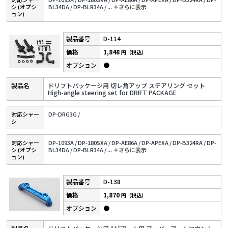
シ (オプシ
BL34DA /
DP-BLR34A /
...
＋さらに表⽰
ョン)
D-114
1,848
円（税込）
●
ドリフトパッケージ用 切レ角アップ ステアリング セット
High-angle steering set for DRIFT PACKAGE
対応シャー
DP-DRG3G /
シ
対応シャー
DP-1093A /
DP-180SXA /
DP-AE86A /
DP-APEXA /
DP-B324RA /
DP-
シ (オプシ
BL34DA /
DP-BLR34A /
...
＋さらに表⽰
ョン)
D-138
1,870
円（税込）
●