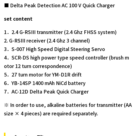
■ Delta Peak Detection AC 100 V Quick Charger
set content
1．2.4 G-RSIII transmitter (2.4 Ghz FHSS system)
2. G-RSIII receiver (2.4 Ghz 3 channel)
3．S-007 High Speed ​​Digital Steering Servo
4．SCR-DS high power type speed controller (brush m
otor 12 turn correspondence)
5．27 turn motor for YM-D1R drift
6．YB-14SP 1400 mAh NiCd battery
7．AC-12D Delta Peak Quick Charger
※ In order to use, alkaline batteries for transmitter (AA
size × 4 pieces) are required separately.