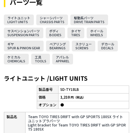
パーツ一覧
ライトユニット
シャーシパーツ
駆動系パーツ
LIGHT UNITS
CHASSIS PARTS
DRIVE TRAIN PARTS
サスペンションパーツ
ボディ
タイヤ
ホイール
SUSPENSION PARTS
BODIES
TIRES
WHEELS
ギヤ
ベアリング
スクリュー
デカール
SPUR & PINION GEAR
BEARINGS
SCREWS
DECALS
ケミカル
工具
アパレル
CHEMICALS
TOOLS
APPAREL
ライトユニット /LIGHT UNITS
SD-TY18LB
1,210
円（税込）
●
Team TOYO TIRES DRIFT with GP SPORTS 180SX ライト
ユニットプラパーツ
Light bracket for Team TOYO TIRES DRIFT with GP SPOR
TS 180SX