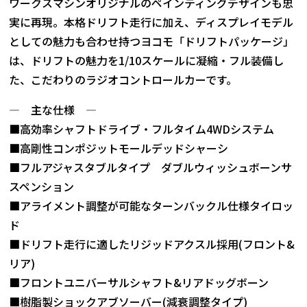
ワークスマシンオリジナルのペインティングデザインも忠
実に再現。本格ドリフト走行に加え、ディスプレイモデル
としての魅力も合わせ持つヨコモ「ドリフトパッケージ」
は、ドリフトの魅力を1/10スケールに凝縮・フル装備し
た、こだわりのラジオコントロールカーです。
― 主な仕様 ―
■高効率シャフトドライブ・フルタイム4WDシステム
■高剛性コンポジットモールデッドシャーシ
■フルアジャスタブルタイプ ダブルウィッシュボーンサ
スペンション
■アライメント調整が可能なターンバックル仕様タイロッ
ド
■ドリフト走行に適したリジッドアクスル採用(フロント&
リア)
■フロントユニバーサルシャフト&リアドッグボーン
■樹脂製ショックアブソーバー(減衰調整タイプ)