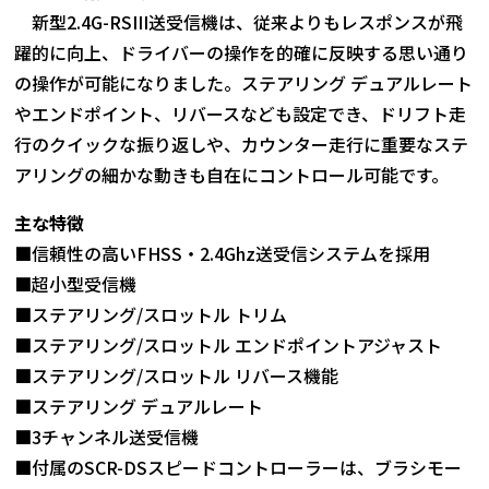
新型2.4G-RSIII送受信機は、従来よりもレスポンスが飛
躍的に向上、ドライバーの操作を的確に反映する思い通り
の操作が可能になりました。ステアリング デュアルレート
やエンドポイント、リバースなども設定でき、ドリフト走
行のクイックな振り返しや、カウンター走行に重要なステ
アリングの細かな動きも自在にコントロール可能です。
主な特徴
■信頼性の高いFHSS・2.4Ghz送受信システムを採用
■超小型受信機
■ステアリング/スロットル トリム
■ステアリング/スロットル エンドポイントアジャスト
■ステアリング/スロットル リバース機能
■ステアリング デュアルレート
■3チャンネル送受信機
■付属のSCR-DSスピードコントローラーは、ブラシモー