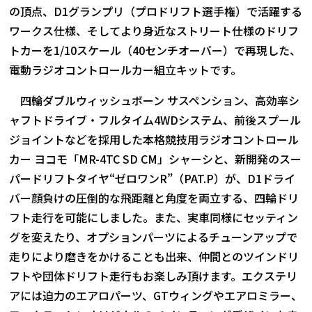
の頂点、D1グランプリ（プロドリフト選手権）で活躍する
ワークス仕様、そしてより身近なストリート仕様のドリフ
トカーを1/10スケール（40センチオーバー）で再現した、
電動ラジオコントロールカー組立キットです。
四輪ダブルウィッシュボーン サスペンション、高効率シ
ャフトドライブ・フルタイム4WDシステム、前後スプール
ジョイントなどを採用した本格競技用ラジオコントロール
カー ヨコモ「MR-4TC SD CM」シャーシと、新開発のスー
パードリフトタイヤ“ゼロワンR”（PAT.P）が、D1ドライ
バー顔負けの圧倒的な飛距離と角度を両立する、四輪ドリ
フト走行を可能にしました。また、実車同様にセッティン
グを変えたり、オプションパーツによるチューンアップで
走りにより磨きをかけることも出来、仲間とのツインドリ
フトや団体ドリフト走行もお楽しみ頂けます。エクステリ
アには迫力のエアロパーツ、GTウィングやエアロミラー、