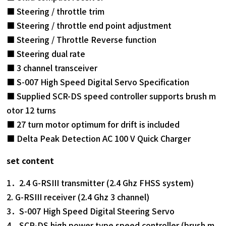
■ Steering / throttle trim
■ Steering / throttle end point adjustment
■ Steering / Throttle Reverse function
■ Steering dual rate
■ 3 channel transceiver
■ S-007 High Speed ​​Digital Servo Specification
■ Supplied SCR-DS speed controller supports brush m
otor 12 turns
■ 27 turn motor optimum for drift is included
■ Delta Peak Detection AC 100 V Quick Charger
set content
1．2.4 G-RSIII transmitter (2.4 Ghz FHSS system)
2. G-RSIII receiver (2.4 Ghz 3 channel)
3．S-007 High Speed ​​Digital Steering Servo
4．SCR-DS high power type speed controller (brush m