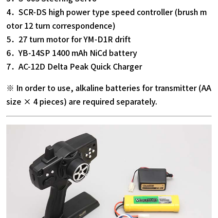
4．SCR-DS high power type speed controller (brush m
otor 12 turn correspondence)
5．27 turn motor for YM-D1R drift
6．YB-14SP 1400 mAh NiCd battery
7．AC-12D Delta Peak Quick Charger
※ In order to use, alkaline batteries for transmitter (AA
size × 4 pieces) are required separately.