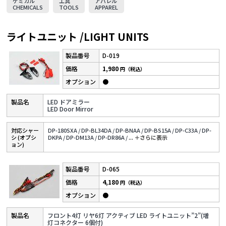
ケミカル
工具
アパレル
CHEMICALS
TOOLS
APPAREL
ライトユニット /LIGHT UNITS
D-019
1,980
円（税込）
●
LED ドアミラー
LED Door Mirror
対応シャー
DP-180SXA /
DP-BL34DA /
DP-BNAA /
DP-BS15A /
DP-C33A /
DP-
シ (オプシ
DKPA /
DP-DM13A /
DP-DR86A /
...
＋さらに表⽰
ョン)
D-065
4,180
円（税込）
●
フロント4灯 リヤ6灯 アクティブ LED ライトユニット”2”(増
灯コネクター 6個付)