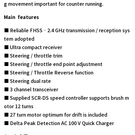
g movement important for counter running.
Main features
■ Reliable FHSS · 2.4 GHz transmission / reception sys
tem adopted
■ Ultra compact receiver
■ Steering / throttle trim
■ Steering / throttle end point adjustment
■ Steering / Throttle Reverse function
■ Steering dual rate
■ 3 channel transceiver
■ Supplied SCR-DS speed controller supports brush m
otor 12 turns
■ 27 turn motor optimum for drift is included
■ Delta Peak Detection AC 100 V Quick Charger