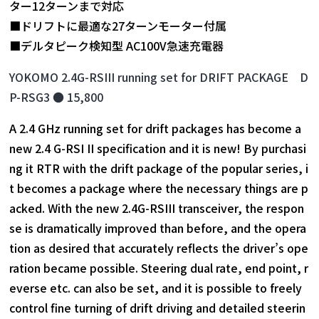
ター12ターンまで対応
■ドリフトに最適な27ターンモーター付属
■デルタピーク検知型 AC100V急速充電器
YOKOMO 2.4G-RSIII running set for DRIFT PACKAGE D
P-RSG3 ● 15,800
A 2.4 GHz running set for drift packages has become a
new 2.4 G-RSI II specification and it is new! By purchasi
ng it RTR with the drift package of the popular series, i
t becomes a package where the necessary things are p
acked. With the new 2.4G-RSIII transceiver, the respon
se is dramatically improved than before, and the opera
tion as desired that accurately reflects the driver’s ope
ration became possible. Steering dual rate, end point, r
everse etc. can also be set, and it is possible to freely
control fine turning of drift driving and detailed steerin