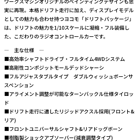
ワークスマシンオリジナルのペインティングデザインも忠
実に再現。本格ドリフト走行に加え、ディスプレイモデル
としての魅力も合わせ持つヨコモ「ドリフトパッケージ」
は、ドリフトの魅力を1/10スケールに凝縮・フル装備し
た、こだわりのラジオコントロールカーです。
― 主な仕様 ―
■高効率シャフトドライブ・フルタイム4WDシステム
■高剛性コンポジットモールデッドシャーシ
■フルアジャスタブルタイプ ダブルウィッシュボーンサ
スペンション
■アライメント調整が可能なターンバックル仕様タイロッ
ド
■ドリフト走行に適したリジッドアクスル採用(フロント&
リア)
■フロントユニバーサルシャフト&リアドッグボーン
■樹脂製ショックアブソーバー(減衰調整タイプ)