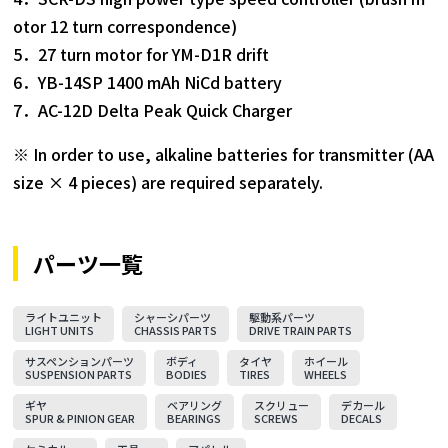
otor 12 turn correspondence)
5．27 turn motor for YM-D1R drift
6．YB-14SP 1400 mAh NiCd battery
7．AC-12D Delta Peak Quick Charger
※ In order to use, alkaline batteries for transmitter (AA
size × 4 pieces) are required separately.
パーツ一覧
ライトユニット
シャーシパーツ
駆動系パーツ
LIGHT UNITS
CHASSIS PARTS
DRIVE TRAIN PARTS
サスペンションパーツ
ボディ
タイヤ
ホイール
SUSPENSION PARTS
BODIES
TIRES
WHEELS
ギヤ
ベアリング
スクリュー
デカール
SPUR & PINION GEAR
BEARINGS
SCREWS
DECALS