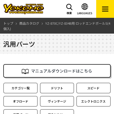
LANGUAGES
検索
トップ
商品カタログ
YZ-870C/YZ-834B用 ロッドエンドボールS(4
個入)
汎用パーツ
マニュアルダウンロードはこちら
カテゴリ一覧
ドリフト
スピード
オフロード
ヴィンテージ
エレクトロニクス