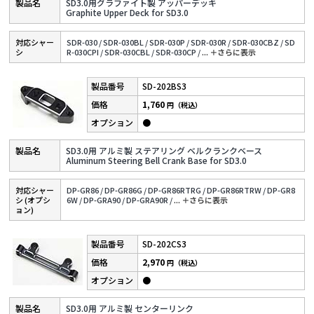
SD3.0用グラファイト製 アッパーデッキ
Graphite Upper Deck for SD3.0
対応シャー
SDR-030 /
SDR-030BL /
SDR-030P /
SDR-030R /
SDR-030CBZ /
SD
シ
R-030CPI /
SDR-030CBL /
SDR-030CP /
...
＋さらに表⽰
SD-202BS3
1,760
円（税込）
●
SD3.0用 アルミ製 ステアリング ベルクランクベース
Aluminum Steering Bell Crank Base for SD3.0
対応シャー
DP-GR86 /
DP-GR86G /
DP-GR86RTRG /
DP-GR86RTRW /
DP-GR8
シ (オプシ
6W /
DP-GRA90 /
DP-GRA90R /
...
＋さらに表⽰
ョン)
SD-202CS3
2,970
円（税込）
●
SD3.0用 アルミ製 センターリンク