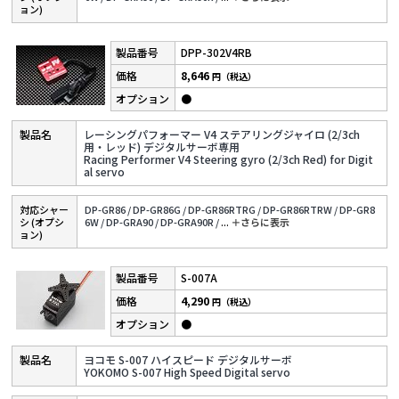
ョン)
DPP-302V4RB
8,646
円（税込）
●
レーシングパフォーマー V4 ステアリングジャイロ (2/3ch
用・レッド) デジタルサーボ専用
Racing Performer V4 Steering gyro (2/3ch Red) for Digit
al servo
対応シャー
DP-GR86 /
DP-GR86G /
DP-GR86RTRG /
DP-GR86RTRW /
DP-GR8
シ (オプシ
6W /
DP-GRA90 /
DP-GRA90R /
...
＋さらに表⽰
ョン)
S-007A
4,290
円（税込）
●
ヨコモ S-007 ハイスピード デジタルサーボ
YOKOMO S-007 High Speed Digital servo