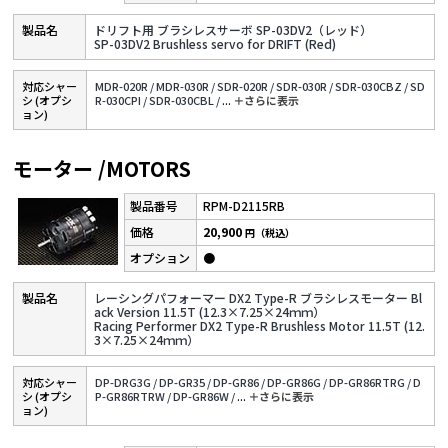
ドリフト用 ブラシレスサーボ SP-03DV2（レッド）
SP-03DV2 Brushless servo for DRIFT (Red)
対応シャー
MDR-020R /
MDR-030R /
SDR-020R /
SDR-030R /
SDR-030CBZ /
SD
シ (オプシ
R-030CPI /
SDR-030CBL /
...
＋さらに表⽰
ョン)
モーター /MOTORS
RPM-D2115RB
20,900
円（税込）
●
レーシングパフォーマー DX2 Type-R ブラシレスモーター Bl
ack Version 11.5T (12.3×7.25×24ｍｍ）
Racing Performer DX2 Type-R Brushless Motor 11.5T (12.
3×7.25×24ｍｍ）
対応シャー
DP-DRG3G /
DP-GR35 /
DP-GR86 /
DP-GR86G /
DP-GR86RTRG /
D
シ (オプシ
P-GR86RTRW /
DP-GR86W /
...
＋さらに表⽰
ョン)