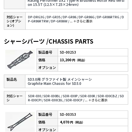
Racing Performer DX2 Type-R Brushless Motor Red Versi
on 15.5T (12.5×7.25×24ｍｍ）
対応シャー
DP-DRG3G /
DP-GR35 /
DP-GR86 /
DP-GR86G /
DP-GR86RTRG /
D
シ (オプシ
P-GR86RTRW /
DP-GR86W /
...
＋さらに表⽰
ョン)
シャーシパーツ /CHASSIS PARTS
SD-002S3
13,200
円（税込）
SD3.0用 グラファイト製 メインシャーシ
Graphite Main Chassis for SD3.0
対応シャー
SDR-030 /
SDR-030BL /
SDR-030P /
SDR-030R /
SDR-030CBZ /
SD
シ
R-030CPI /
SDR-030CBL /
SDR-030CP /
...
＋さらに表⽰
SD-003S3
4,070
円（税込）