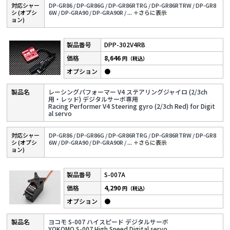
対応シャー
DP-GR86 /
DP-GR86G /
DP-GR86RTRG /
DP-GR86RTRW /
DP-GR8
シ (オプシ
6W /
DP-GRA90 /
DP-GRA90R /
...
＋さらに表⽰
ョン)
DPP-302V4RB
8,646
円（税込）
●
レーシングパフォーマー V4 ステアリングジャイロ (2/3ch
用・レッド) デジタルサーボ専用
Racing Performer V4 Steering gyro (2/3ch Red) for Digit
al servo
対応シャー
DP-GR86 /
DP-GR86G /
DP-GR86RTRG /
DP-GR86RTRW /
DP-GR8
シ (オプシ
6W /
DP-GRA90 /
DP-GRA90R /
...
＋さらに表⽰
ョン)
S-007A
4,290
円（税込）
●
ヨコモ S-007 ハイスピード デジタルサーボ
YOKOMO S-007 High Speed Digital servo