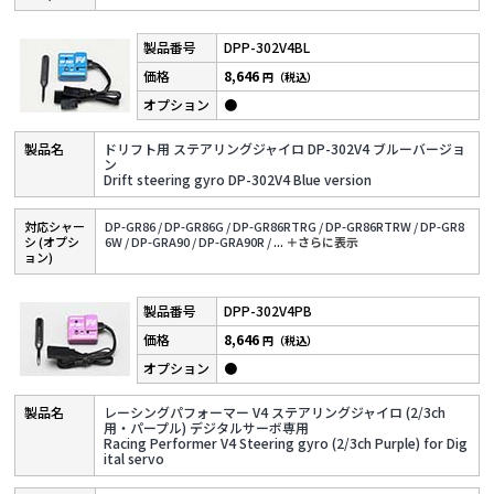
DPP-302V4BL
8,646
円（税込）
●
ドリフト用 ステアリングジャイロ DP-302V4 ブルーバージョ
ン
Drift steering gyro DP-302V4 Blue version
対応シャー
DP-GR86 /
DP-GR86G /
DP-GR86RTRG /
DP-GR86RTRW /
DP-GR8
シ (オプシ
6W /
DP-GRA90 /
DP-GRA90R /
...
＋さらに表⽰
ョン)
DPP-302V4PB
8,646
円（税込）
●
レーシングパフォーマー V4 ステアリングジャイロ (2/3ch
用・パープル) デジタルサーボ専用
Racing Performer V4 Steering gyro (2/3ch Purple) for Dig
ital servo