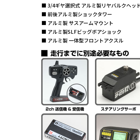
■ 3/4ギヤ選択式 アルミ製リヤバルクヘッ
■ 前後アルミ製ショックタワー
■ アルミ製 サスアームマウント
■ アルミ製SLFビッグボアショック
■ アルミ製 一体型フロントアクスル