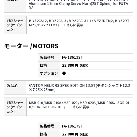
Aluminum 17mm Clamp Servo Horn(25T Spline) for FUTA
BA
対応シャー
B-YZ2CAL2 /
B-YZ2CAL3 /
B-YZ2CAL31-1 /
B-YZ2DTM2 /
B-YZ2DT
シ (オプシ
M2S /
B-YZ2DTM3 /
...
＋さらに表⽰
ョン)
モーター /MOTORS
FA-18613ST
22,880
円（税込）
●
FANTOM HELIX RS SPEC EDITION 13.5T(チタンシャフト12.3
×7.25×25mm)
対応シャー
MSR-010 /
MSR-010A /
MSR-020 /
MSR-020A /
MSR-020S、SOR-01
シ (オプシ
0 /
SOR-020 /
SOR-030 /
...
＋さらに表⽰
ョン)
FA-18617ST
22,880
円（税込）