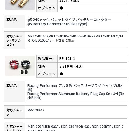
550
円（税込）
●
φ5 24Kメッキ バレットタイプ バッテリーコネクター
φ5 Battery Connector (Bullet type)
対応シャー
MRTC-BD10 /
MRTC-BD10A /
MRTC-BD10FF /
MRTC-BD10LC /
M
シ (オプシ
RTC-BD10LCA /
...
＋さらに表⽰
ョン)
RP-121-1
2,310
円（税込）
●
Racing Performer アルミ製 バッテリープラグ キャップ(赤/
黒)
Racing Performer Aluminum Battery Plug Cap Set Φ4 (Re
d/Black)
対応シャー
RP-121P4 /
シ
対応シャー
MSR-020 /
MSR-020A /
SOR-030 /
ROR-020 /
ROR-020RTR /
SOR-0
シ (オプシ
30LM /
MSR-020S /