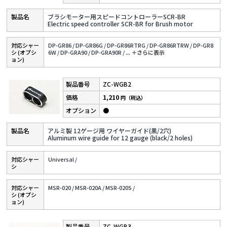
ブラシモーター用スピードコントローラーSCR-BR
Electric speed controller SCR-BR for Brush motor
対応シャー
DP-GR86 /
DP-GR86G /
DP-GR86RTRG /
DP-GR86RTRW /
DP-GR8
シ (オプシ
6W /
DP-GRA90 /
DP-GRA90R /
...
＋さらに表⽰
ョン)
ZC-WGB2
1,210
円（税込）
●
アルミ製 12ゲージ用 ワイヤーガイド(黒/2穴)
Aluminum wire guide for 12 gauge (black/2 holes)
対応シャー
Universal /
シ
対応シャー
MSR-020 /
MSR-020A /
MSR-020S /
シ (オプシ
ョン)
ZC-WGB3