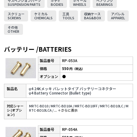
サスペンションパーツ
ボディ
ホイール
ベアリング
SUSPENSION PARTS
BODIES
WHEELS
BEARINGS
スクリュー
ケミカル
工具
収納ケース
アパレル
SCREWS
CHEMICALS
TOOLS
BAG&BOX
APPAREL
その他
OTHER
バッテリー /BATTERIES
RP-053A
550
円（税込）
●
φ4 24Kメッキ バレットタイプ バッテリーコネクター
φ4 Battery Connector (Bullet type)
対応シャー
MRTC-BD10 /
MRTC-BD10A /
MRTC-BD10FF /
MRTC-BD10LC /
M
シ (オプシ
RTC-BD10LCA /
...
＋さらに表⽰
ョン)
RP-054A